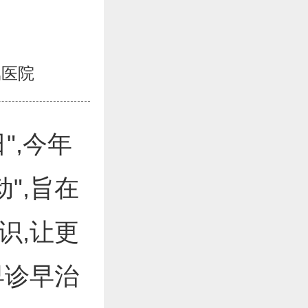
属医院
",今年
",旨在
识,让更
早诊早治