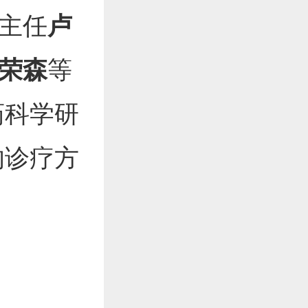
主任
卢
荣森
等
药科学研
的诊疗方