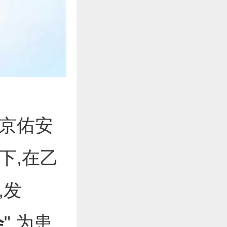
京佑安
下,在乙
,发
会
",为患