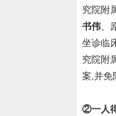
究院附
书伟
、
坐诊临
究院附
案,并免
②一人得