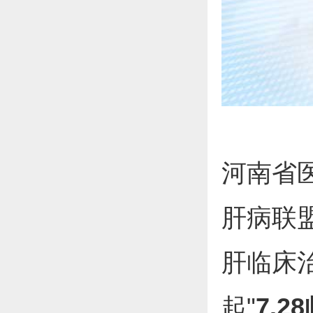
河南省
肝病联
肝临床
起"
7.