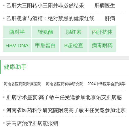
乙肝大三阳转小三阳并非必然结果——肝病医生
乙肝患者与酒精：绝对禁忌的健康红线——肝病
两对半
转氨酶
胆红素
丙肝抗体
HBV-DNA
甲胎蛋白
B超检查
病毒耐药
健康助手
河南省医药院附属医院
河南省医药科学研究院
2024中华医学会肝病学
肝病专家高
附属医院肝
分会学术年
肝病学术盛宴:高子敏主任受邀参加北京佑安肝病感
染病专科医疗
河南省医药科学研究院附院高子敏主任受邀参加北京
佑安肝病感
驻马店治疗肝病能报销