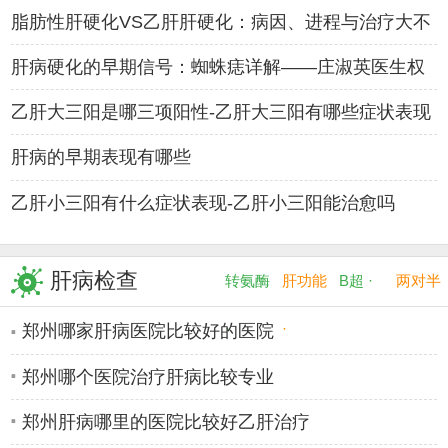
南——肝病
脂肪性肝硬化VS乙肝肝硬化：病因、进程与治疗大不
同——肝病
肝病硬化的早期信号：蜘蛛痣详解——庄淑英医生权
威解读
乙肝大三阳是哪三项阳性-乙肝大三阳有哪些症状表现
肝病的早期表现有哪些
乙肝小三阳有什么症状表现-乙肝小三阳能治愈吗
乙肝病毒变异后的症状有哪
老年人感染乙肝会有什么症
肝病检查
转氨酶
肝功能
B超 ·
两对半
·
·
郑州哪家肝病医院比较好的医院
郑州哪个医院治疗肝病比较专业
郑州肝病哪里的医院比较好乙肝治疗