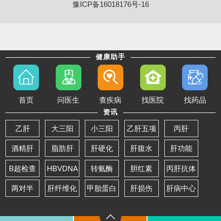
豫ICP备16018176号-16
健康助手
首页
问医生
查疾病
找医院
找药品
资讯
乙肝
大三阳
小三阳
乙肝五项
丙肝
酒精肝
脂肪肝
肝硬化
肝腹水
肝功能
B超检查
HBVDNA
转氨酶
胆红素
丙肝抗体
两对半
肝纤维化
甲胎蛋白
肝损伤
肝病中心
返回首页
电话咨询
在线预约