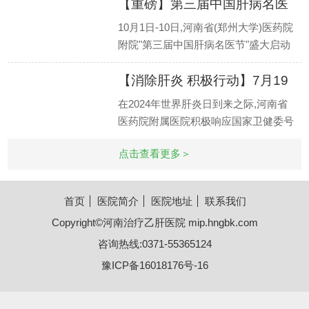
【重磅】第三届中国肝病名医
节盛
10月1日-10日,河南省(郑州大学)医药院
附院"第三届中国肝病名医节"盛大启动
暨上海市传染病医院副院长叶荣森、北
【消除肝炎 积极行动】7月19
京地坛医院
日-
在2024年世界肝炎日到来之际,河南省
医药院附属医院积极响应国家卫健委号
召,在临床治愈门诊稳定推进的同时,发
点击查看更多＞
起7.28临床治
首页
医院简介
医院地址
联系我们
Copyright©
河南治疗乙肝医院
mip.hngbk.com
咨询热线:0371-55365124
豫ICP备16018176号-16