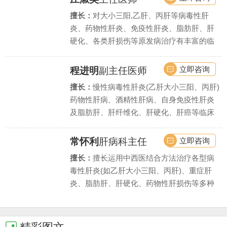
擅长：
对大小三阳,乙肝、丙肝等病毒性肝
炎、药物性肝炎、免疫性肝炎、脂肪肝、肝
硬化、各类肝损伤等原发病治疗有丰富的临
床实战经验,同时擅长处理肝硬化引起的各种
并发症.
立即咨询
程进明
副主任医师
擅长：
慢性病毒性肝炎(乙肝大小三阳、丙肝)
药物性肝病、酒精性肝病、自身免疫性肝炎
及脂肪肝、肝纤维化、肝硬化、肝癌等临床
常见肝病与疑难杂症.
立即咨询
常怀利
肝病科主任
擅长：
擅长运用中西医结合方法治疗各型病
毒性肝炎(如乙肝大小三阳、丙肝)、重症肝
炎、脂肪肝、肝硬化、药物性肝损伤等多种
肝脏疾病,尤其擅长慢性肝炎抗病毒、抗纤维
化治疗.