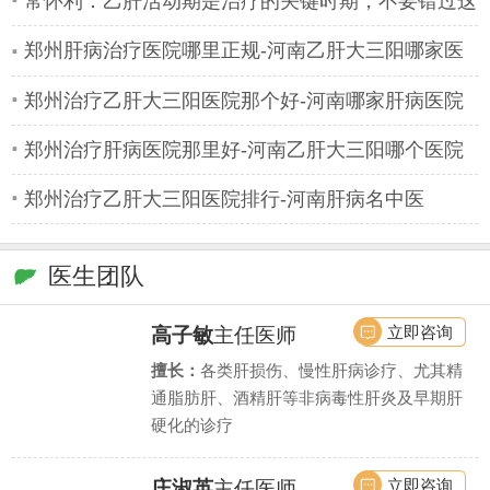
常怀利：乙肝活动期是治疗的关键时期，不要错过这
个时机！
郑州肝病治疗医院哪里正规-河南乙肝大三阳哪家医
院专业
郑州治疗乙肝大三阳医院那个好-河南哪家肝病医院
看好
郑州治疗肝病医院那里好-河南乙肝大三阳哪个医院
好
郑州治疗乙肝大三阳医院排行-河南肝病名中医
医生团队
立即咨询
高子敏
主任医师
擅长：
各类肝损伤、慢性肝病诊疗、尤其精
通脂肪肝、酒精肝等非病毒性肝炎及早期肝
硬化的诊疗
立即咨询
庄淑英
主任医师