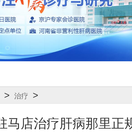
>
>
治疗
驻马店治疗肝病那里正