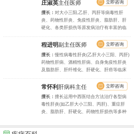
立即咨询
庄淑英
主任医师
擅长：
对大小三阳,乙肝、丙肝等病毒性肝
炎、药物性肝炎、免疫性肝炎、脂肪肝、肝
硬化、各类肝损伤等原发病治疗有丰富的临
床实战经验,同时擅长处理肝硬化引起的各种
并发症.
立即咨询
程进明
副主任医师
擅长：
慢性病毒性肝炎(乙肝大小三阳、丙肝)
药物性肝病、酒精性肝病、自身免疫性肝炎
及脂肪肝、肝纤维化、肝硬化、肝癌等临床
常见肝病与疑难杂症.
立即咨询
常怀利
肝病科主任
擅长：
擅长运用中西医结合方法治疗各型病
毒性肝炎(如乙肝大小三阳、丙肝)、重症肝
炎、脂肪肝、肝硬化、药物性肝损伤等多种
肝脏疾病,尤其擅长慢性肝炎抗病毒、抗纤维
化治疗.