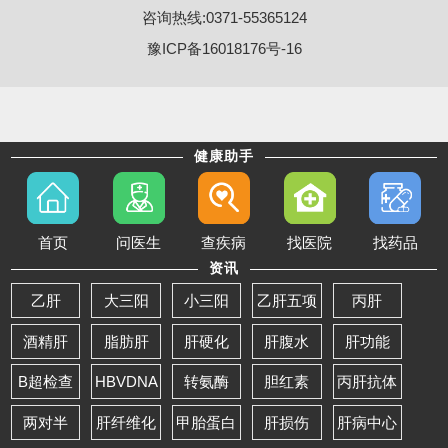
咨询热线:0371-55365124
豫ICP备16018176号-16
健康助手
首页
问医生
查疾病
找医院
找药品
资讯
乙肝
大三阳
小三阳
乙肝五项
丙肝
酒精肝
脂肪肝
肝硬化
肝腹水
肝功能
B超检查
HBVDNA
转氨酶
胆红素
丙肝抗体
两对半
肝纤维化
甲胎蛋白
肝损伤
肝病中心